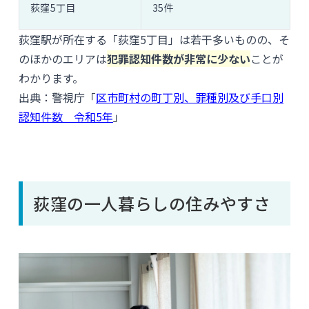
荻窪5丁目
35件
荻窪駅が所在する「荻窪5丁目」は若干多いものの、そ
のほかのエリアは
犯罪認知件数が非常に少ない
ことが
わかります。
出典：警視庁「
区市町村の町丁別、罪種別及び手口別
認知件数 令和5年
」
荻窪の一人暮らしの住みやすさ