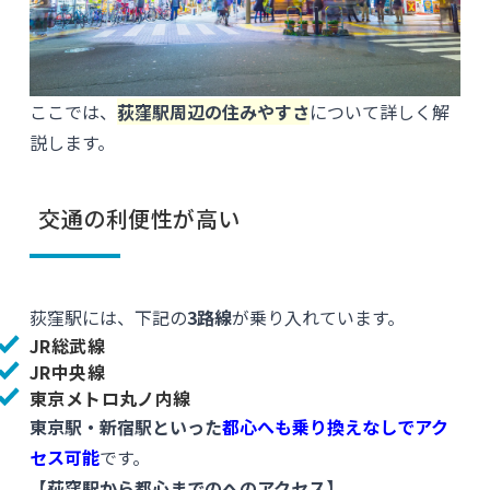
ここでは、
荻窪駅周辺の住みやすさ
について詳しく解
説します。
交通の利便性が高い
荻窪駅には、下記の
3路線
が乗り入れています。
JR総武線
JR中央線
東京メトロ丸ノ内線
東京駅・新宿駅といった
都心へも乗り換えなしでアク
セス可能
です。
【荻窪駅から都心までのへのアクセス】