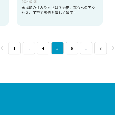
2024.07.05
、
永福町の住みやすさは？治安、都心へのアク
セス、子育て事情を詳しく解説！
1
...
4
5
6
...
8