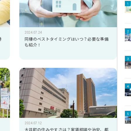
1
2
2024.07.24
特
同棲のベストタイミングはいつ？必要な準備
も紹介！
3
4
5
2024.07.12
・
大井町の住みやすさは？家賃相場や治安、都