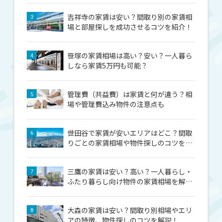
吉祥寺の家賃は安い？間取り別の家賃相
3
場と部屋探しを成功させるコツを紹介！
笹塚の家賃相場は高い？安い？一人暮ら
4
しなら家賃5万円も可能？
管理費（共益費）は家賃と何が違う？相
5
場や管理費込み物件の注意点も
世田谷で家賃が安いエリアはどこ？間取
6
りごとの家賃相場や物件探しのコツを解
説！
三鷹の家賃は安い？高い？一人暮らし・
7
ふたり暮らし向け物件の家賃相場を解
説！
大森の家賃は安い？間取り別相場やエリ
8
アの特徴、物件探しのコツを解説！