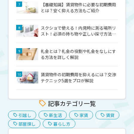
【基礎知識】賃貸物件に必要な初期費用
7
とは？安く抑える方法もご紹介
スクショで使える！内見時に測る場所リ
8
スト！必須の持ち物や正しい採寸方法を
解説
礼金とは？礼金の役割や礼金をなしにす
9
る方法を詳しく解説
賃貸物件の初期費用を抑えるには？交渉
10
テクニック5選をプロが解説
記事カテゴリ一覧
引越し
新生活
家賃
賃貸
部屋探し
暮らし方